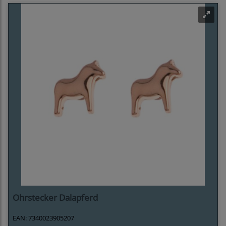
Ohrstecker Dalapferd
EAN: 7340023905207