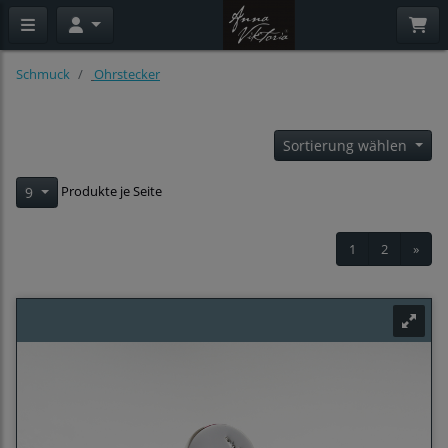
Schmuck
Ohrstecker
Sortierung wählen
Produkte je Seite
9
1
2
»