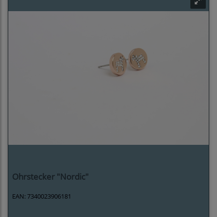
Ohrstecker "Nordic"
EAN: 7340023906181