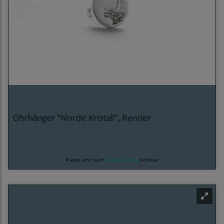
Ohrhänger "Nordic Kristall", Rentier
Preise erst nach
Registrierung
sichtbar