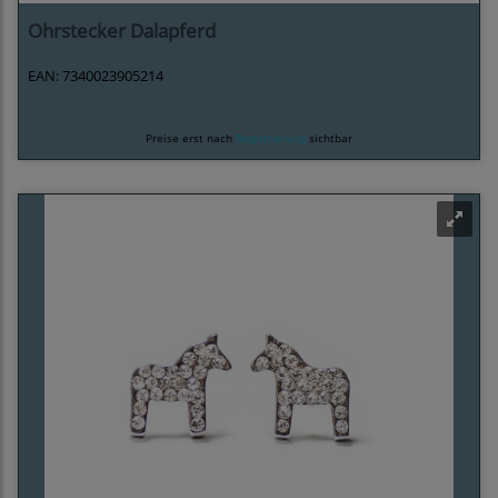
Ohrstecker Dalapferd
EAN: 7340023905214
Preise erst nach
Registrierung
sichtbar