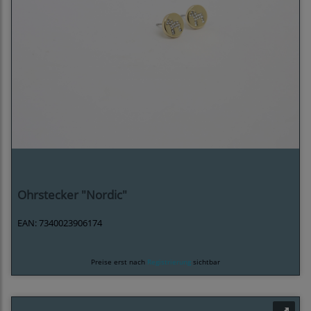
Ohrstecker "Nordic"
EAN: 7340023906174
Preise erst nach
Registrierung
sichtbar