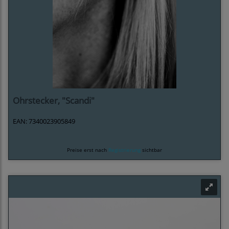
Ohrstecker, "Scandi"
EAN: 7340023905849
Preise erst nach
Registrierung
sichtbar