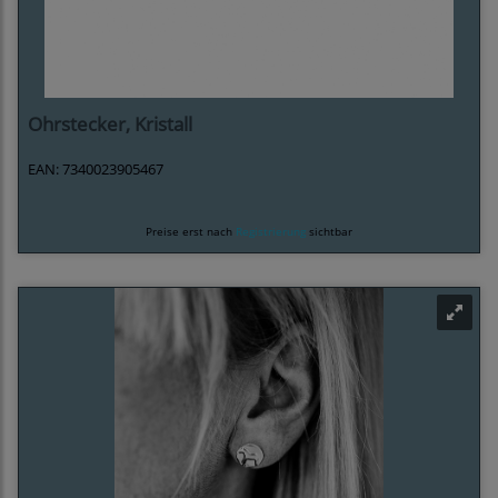
Ohrstecker, Kristall
EAN: 7340023905467
Preise erst nach
Registrierung
sichtbar