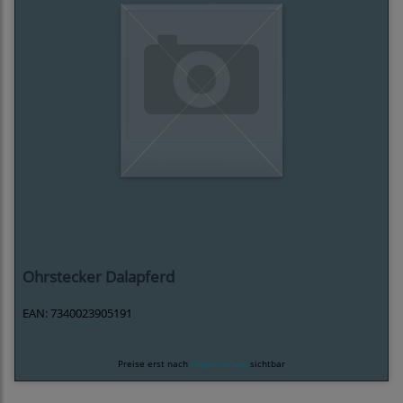
Ohrstecker Dalapferd
EAN: 7340023905191
Preise erst nach
Registrierung
sichtbar