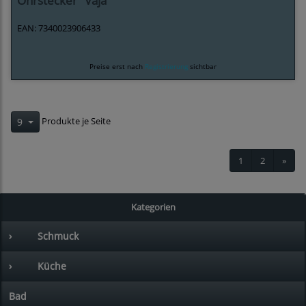
Ohrstecker "Vaja"
EAN: 7340023906433
Preise erst nach
Registrierung
sichtbar
Produkte je Seite
9
1
2
»
Kategorien
›
Schmuck
›
Küche
Bad