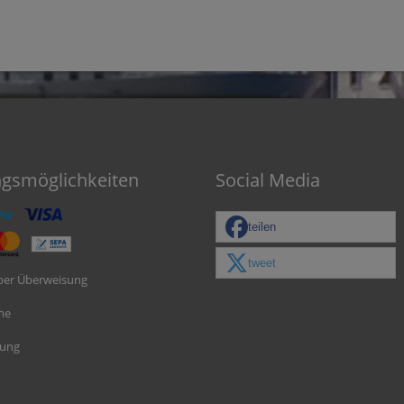
ngsmöglichkeiten
Social Media
teilen
tweet
per Überweisung
me
nung