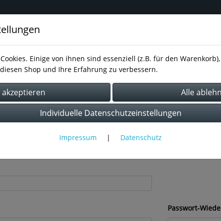
tellungen
inavisches Design für Schmuck,
Cookies. Einige von ihnen sind essenziell (z.B. für den Warenkorb
diesen Shop und Ihre Erfahrung zu verbessern.
essum
AGB
Kontakt
Datenschutz
Individuelle Datenschutzeinstellungen
Impressum
|
Datenschutz
Passwort-Wiede