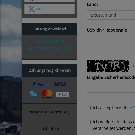
Land:
tweet
Katalog download
USt-IdNr. (optional):
AnnaViktoria
Winterkatalog 2019
Zahlungsmöglichkeiten
Eingabe Sicherheitscod
Ich akzeptiere die
A
Vorkasse per Überweisung
Ich willige ein, da
verarbeitet werden.
Nachnahme