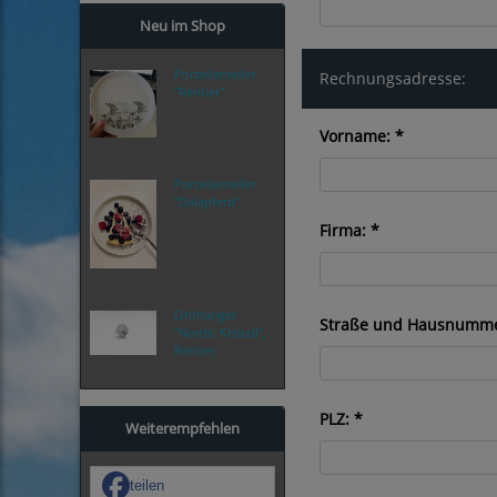
Neu im Shop
Porzellanteller
Rechnungsadresse:
"Rentier"
Vorname: *
Porzellanteller
"Dalapferd"
Firma: *
Ohrhänger
Straße und Hausnumme
"Nordic Kristall",
Rentier
PLZ: *
Weiterempfehlen
teilen