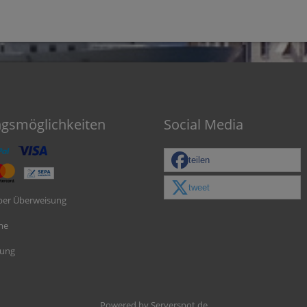
ngsmöglichkeiten
Social Media
teilen
tweet
per Überweisung
me
nung
Powered by
Serverspot.de