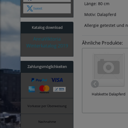
Länge: 80 cm
tweet
Motiv: Dalapferd
Allergie getestet und n
Katalog download
AnnaViktoria
Ähnliche Produkte:
Winterkatalog 2019
Zahlungsmöglichkeiten
Halskette Dalapferd
Vorkasse per Überweisung
Nachnahme