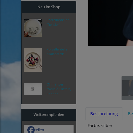
Neu im Shop
Porzellanteller
"Rentier"
Porzellanteller
"Dalapferd"
Ohrhänger
"Nordic Kristall",
Rentier
Beschreibung
Be
Weiterempfehlen
Farbe: silber
teilen