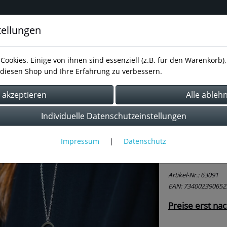
tellungen
inavisches Design für Schmuck,
Cookies. Einige von ihnen sind essenziell (z.B. für den Warenkorb
diesen Shop und Ihre Erfahrung zu verbessern.
essum
AGB
Kontakt
Datenschutz
Dalapferd
Individuelle Datenschutzeinstellungen
Impressum
|
Datenschutz
Halsket
Artikel-Nr.:
63091
EAN: 734002390652
Preise erst na