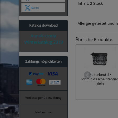
Inhalt: 2 Stück
tweet
Allergie getestet und n
Katalog download
AnnaViktoria
Ähnliche Produkte:
Winterkatalog 2019
Zahlungsmöglichkeiten
Kulturbeutel /
Schminktasche "Rentier
klein
Vorkasse per Überweisung
Nachnahme