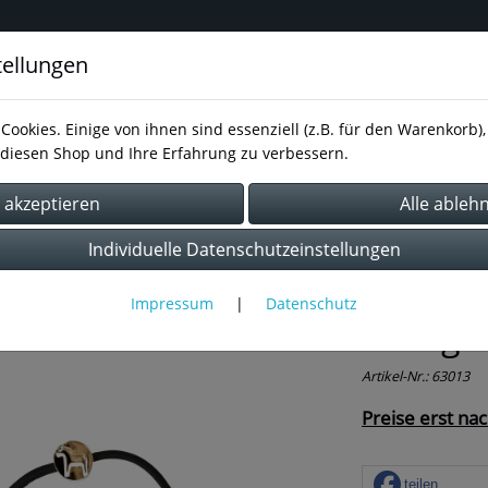
tellungen
inavisches Design für Schmuck,
Cookies. Einige von ihnen sind essenziell (z.B. für den Warenkorb
diesen Shop und Ihre Erfahrung zu verbessern.
essum
AGB
Kontakt
Datenschutz
Individuelle Datenschutzeinstellungen
Impressum
|
Datenschutz
Haargu
Artikel-Nr.:
63013
Preise erst na
teilen