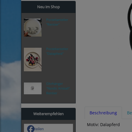
Neu im Shop
Porzellanteller
"Rentier"
Porzellanteller
"Dalapferd"
Ohrhänger
"Nordic Kristall",
Rentier
Beschreibung
Be
Weiterempfehlen
Motiv: Dalapferd
teilen