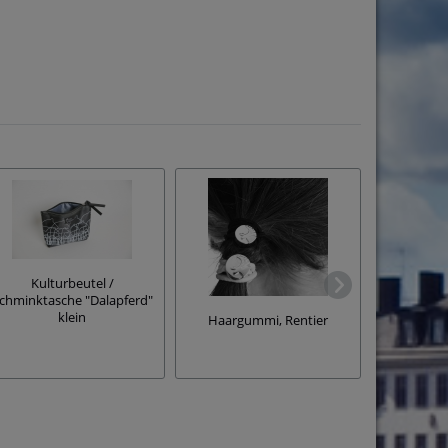
Kulturbeutel /
chminktasche "Dalapferd"
klein
Haargummi, Rentier
Haargum