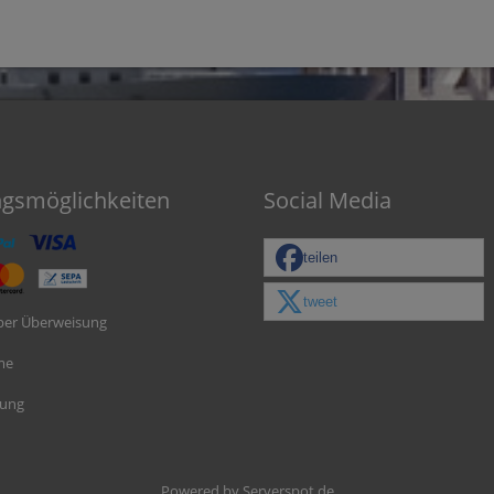
ngsmöglichkeiten
Social Media
teilen
tweet
per Überweisung
me
nung
Powered by
Serverspot.de