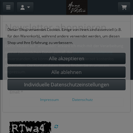
Datenschutzeinstellungen
Newsletter abonnieren
Dieser Shop verwendet Cookies. Einige von ihnen sind essenziell (z.B.
für den Warenkorb), während andere verwendet werden, um diesen
Shop und Ihre Erfahrung zu verbessern.
Durch Klicken auf "anmelden" erkläre ich mich mit der Verarbeitung
meiner persönlichen Daten gemäß der
Datenschutzerklärung
einverstanden. Sie können den Newsletter jederzeit kostenlos
abbestellen. Die Kontaktdaten hierzu finden Sie in unserem
Impressum.
Individuelle Datenschutzeinstellungen
Email: *
Impressum
|
Datenschutz