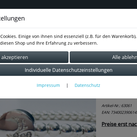
tellungen
inavisches Design für Schmuck,
Cookies. Einige von ihnen sind essenziell (z.B. für den Warenkorb
diesen Shop und Ihre Erfahrung zu verbessern.
essum
AGB
Kontakt
Datenschutz
r
Rentier
Individuelle Datenschutzeinstellungen
Impressum
|
Datenschutz
Armband
Artikel-Nr.:
63061
EAN: 734002390614
Preise erst na