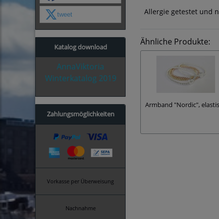
Allergie getestet und n
tweet
Ähnliche Produkte:
Katalog download
AnnaViktoria
Winterkatalog 2019
Armband "Nordic", elasti
Zahlungsmöglichkeiten
Vorkasse per Überweisung
Nachnahme