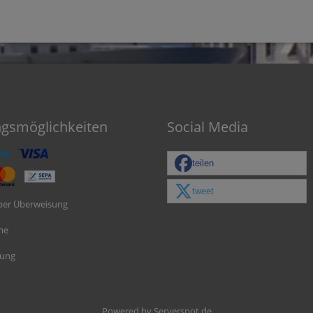
ngsmöglichkeiten
Social Media
teilen
tweet
per Überweisung
me
nung
Powered by
Serverspot.de