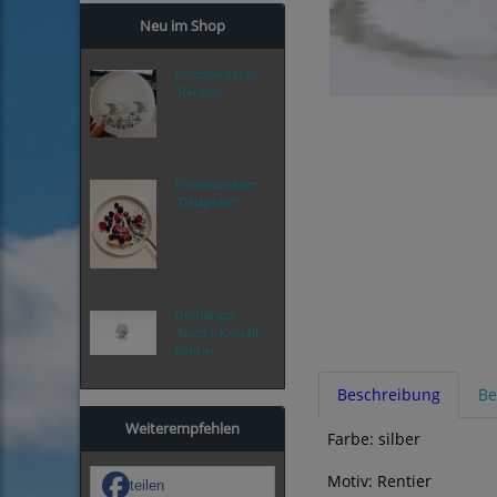
Neu im Shop
Porzellanteller
"Rentier"
Porzellanteller
"Dalapferd"
Ohrhänger
"Nordic Kristall",
Rentier
Beschreibung
Be
Weiterempfehlen
Farbe: silber
Motiv: Rentier
teilen